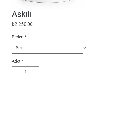
Askılı
Fiyat
₺2.250,00
Beden
*
Adet
*
Sepete Ekle
Gizlilik ve Kişisel Verilerin Korunması
0 540 232 6547