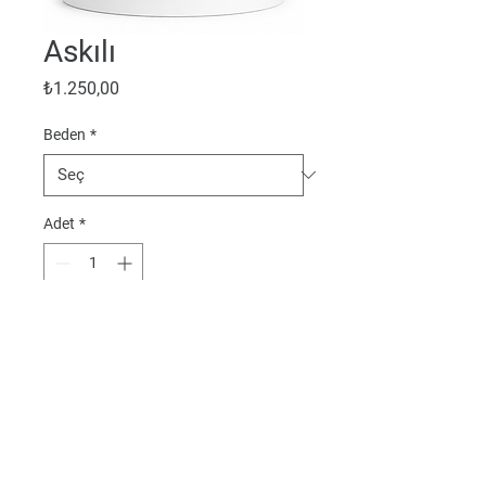
Askılı
Fiyat
₺1.250,00
Beden
*
Adet
*
Sepete Ekle
Gizlilik ve Kişisel Verilerin Korunması
0 540 232 6547