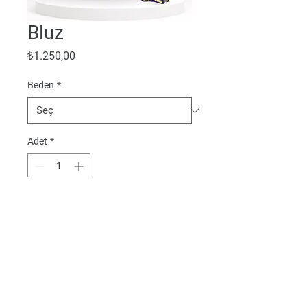
Bluz
Fiyat
₺1.250,00
Beden
*
Adet
*
Sepete Ekle
Gizlilik ve Kişisel Verilerin Korunması
0 540 232 6547