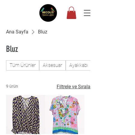
Ana Sayfa
Bluz
Bluz
Tüm Ürünler
Aksesuar
Ayakkabı
Bluz
9 ürün
Filtrele ve Sırala